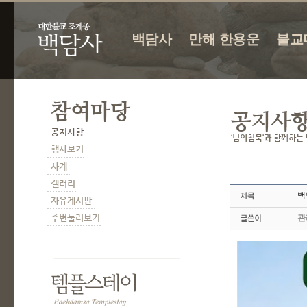
백담사
만해 한용운
불교
백
관