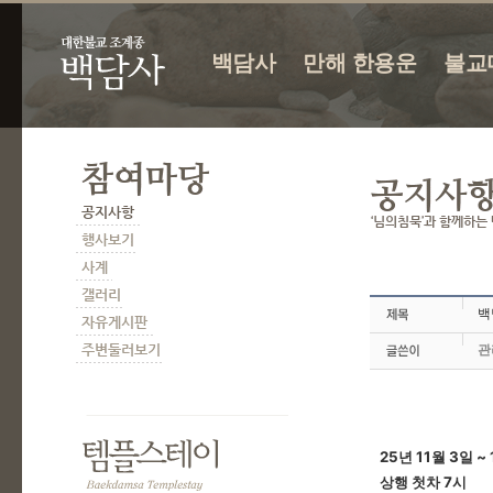
백담사
만해 한용운
불교
백
관
25년 11월 3일 ~
상행 첫차 7시